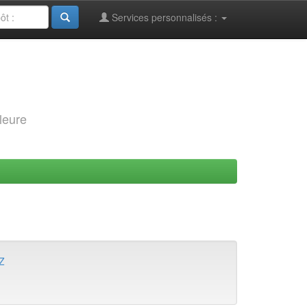
Services personnalisés :
leure
Z