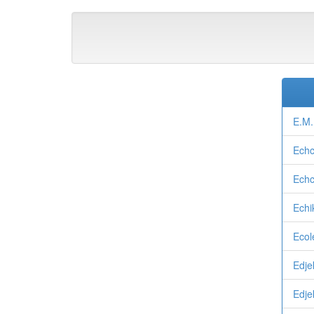
E.M.
Echc
Echc
Echik
Ecol
Edje
Edje