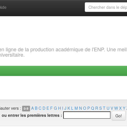
Aide
 en ligne de la production académique de l'ENP. Une meil
iversitaire.
auter vers :
A
B
C
D
E
F
G
H
I
J
K
L
M
N
O
P
Q
R
S
T
U
V
W
X
Y
0-9
ou entrer les premières lettres :