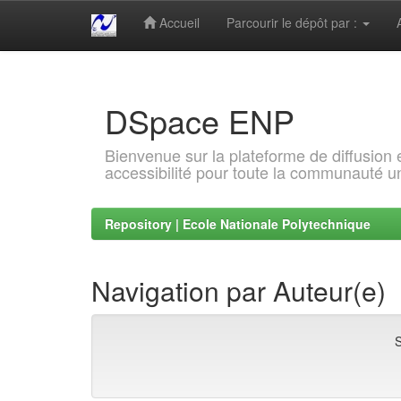
Accueil
Parcourir le dépôt par :
Skip
navigation
DSpace ENP
Bienvenue sur la plateforme de diffusion
accessibilité pour toute la communauté un
Repository | Ecole Nationale Polytechnique
Navigation par Auteur(e)
S