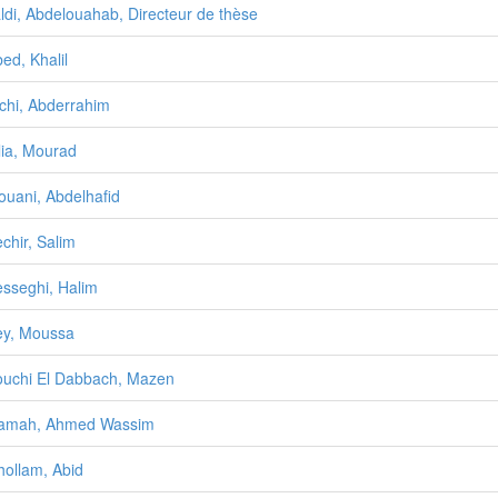
ldi, Abdelouahab, Directeur de thèse
bed, Khalil
ïchi, Abderrahim
llia, Mourad
louani, Abdelhafid
echir, Salim
esseghi, Halim
ey, Moussa
ouchi El Dabbach, Mazen
Gamah, Ahmed Wassim
hollam, Abid