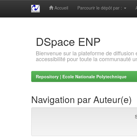
Accueil
Parcourir le dépôt par :
Skip
navigation
DSpace ENP
Bienvenue sur la plateforme de diffusion
accessibilité pour toute la communauté un
Repository | Ecole Nationale Polytechnique
Navigation par Auteur(e)
S