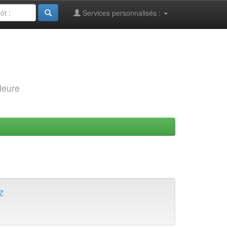
Services personnalisés :
leure
Z