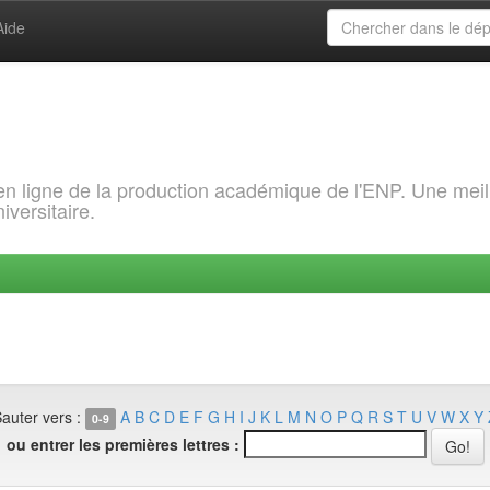
Aide
 en ligne de la production académique de l'ENP. Une meil
iversitaire.
auter vers :
A
B
C
D
E
F
G
H
I
J
K
L
M
N
O
P
Q
R
S
T
U
V
W
X
Y
0-9
ou entrer les premières lettres :