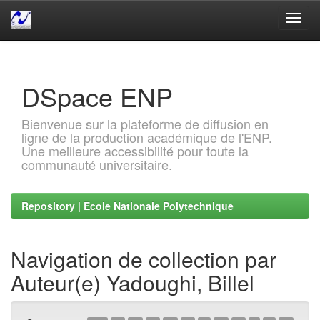
Skip
navigation
DSpace ENP
Bienvenue sur la plateforme de diffusion en
ligne de la production académique de l'ENP.
Une meilleure accessibilité pour toute la
communauté universitaire.
Repository | Ecole Nationale Polytechnique
Navigation de collection par
Auteur(e) Yadoughi, Billel