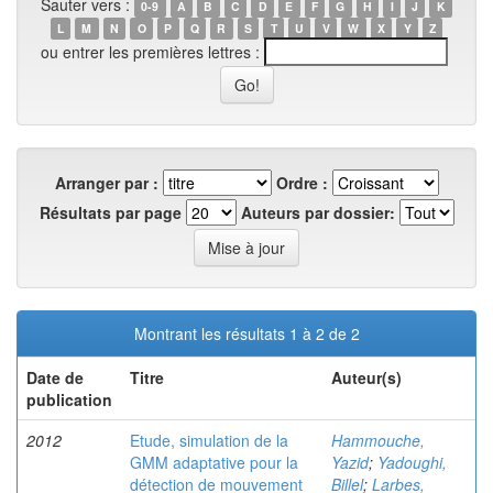
Sauter vers :
0-9
A
B
C
D
E
F
G
H
I
J
K
L
M
N
O
P
Q
R
S
T
U
V
W
X
Y
Z
ou entrer les premières lettres :
Arranger par :
Ordre :
Résultats par page
Auteurs par dossier:
Montrant les résultats 1 à 2 de 2
Date de
Titre
Auteur(s)
publication
2012
Etude, simulation de la
Hammouche,
GMM adaptative pour la
Yazid
;
Yadoughi,
détection de mouvement
Billel
;
Larbes,