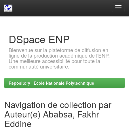
Skip
navigation
DSpace ENP
Bienvenue sur la plateforme de diffusion en
ligne de la production académique de l'ENP.
Une meilleure accessibilité pour toute la
communauté universitaire.
Repository | Ecole Nationale Polytechnique
Navigation de collection par
Auteur(e) Ababsa, Fakhr
Eddine