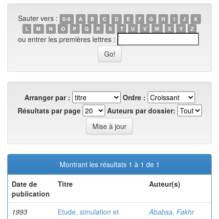
Sauter vers :
0-9
A
B
C
D
E
F
G
H
I
J
K
L
M
N
O
P
Q
R
S
T
U
V
W
X
Y
Z
ou entrer les premières lettres :
Arranger par :
Ordre :
Résultats par page
Auteurs par dossier:
Montrant les résultats 1 à 1 de 1
Date de
Titre
Auteur(s)
publication
1993
Etude, simulation et
Ababsa, Fakhr