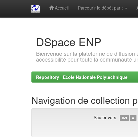
Accueil
Parcourir le dépôt par :
Skip
navigation
DSpace ENP
Bienvenue sur la plateforme de diffusion
accessibilité pour toute la communauté un
Repository | Ecole Nationale Polytechnique
Navigation de collection 
Sauter vers :
0-9
A