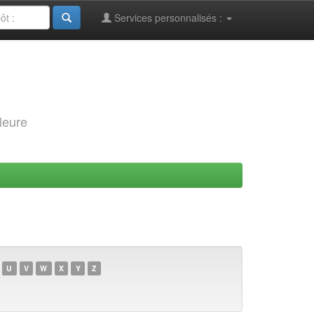
Services personnalisés :
leure
U
V
W
X
Y
Z