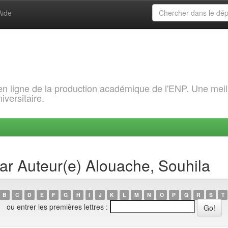
Aide
 en ligne de la production académique de l'ENP. Une meil
iversitaire.
par Auteur(e) Alouache, Souhila
B
C
D
E
F
G
H
I
J
K
L
M
N
O
P
Q
R
S
T
ou entrer les premières lettres :