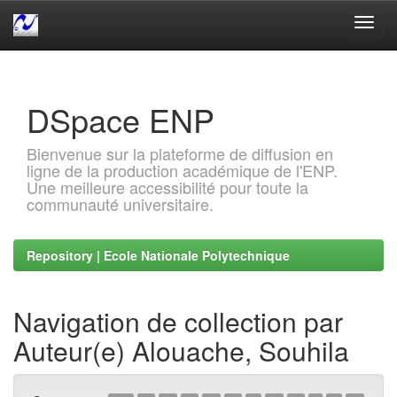
Skip
navigation
DSpace ENP
Bienvenue sur la plateforme de diffusion en
ligne de la production académique de l'ENP.
Une meilleure accessibilité pour toute la
communauté universitaire.
Repository | Ecole Nationale Polytechnique
Navigation de collection par
Auteur(e) Alouache, Souhila