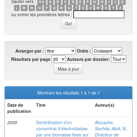
Sauter vers :
0-9
A
B
C
D
E
F
G
H
I
J
K
L
M
N
O
P
Q
R
S
T
U
V
W
X
Y
Z
ou entrer les premières lettres :
Arranger par :
Ordre :
Résultats par page
Auteurs par dossier:
Montrant les résultats 1 à 1 de 1
Date de
Titre
Auteur(s)
publication
2005
Denitrification d'un
Alouache,
concentrat d'électrodialyse
Souhila
;
Abdi, N.,
par une biomasse fixée sur
Directeur de