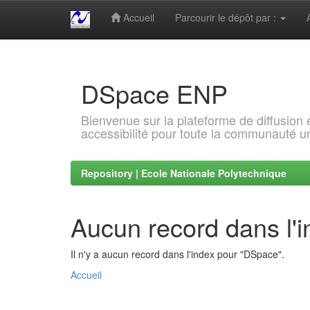
Accueil
Parcourir le dépôt par :
Skip
navigation
DSpace ENP
Bienvenue sur la plateforme de diffusion
accessibilité pour toute la communauté un
Repository | Ecole Nationale Polytechnique
Aucun record dans l'
Il n'y a aucun record dans l'index pour "DSpace".
Accueil