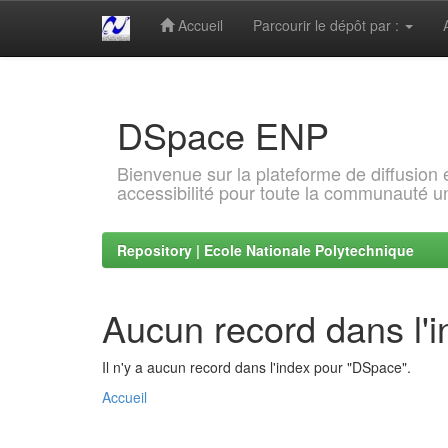
Accueil
Parcourir le dépôt par :
Skip
navigation
DSpace ENP
Bienvenue sur la plateforme de diffusion
accessibilité pour toute la communauté un
Repository | Ecole Nationale Polytechnique
Aucun record dans l'
Il n'y a aucun record dans l'index pour "DSpace".
Accueil