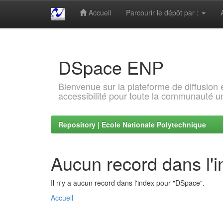
Accueil
Parcourir le dépôt par :
Skip
navigation
DSpace ENP
Bienvenue sur la plateforme de diffusion
accessibilité pour toute la communauté un
Repository | Ecole Nationale Polytechnique
Aucun record dans l'
Il n'y a aucun record dans l'index pour "DSpace".
Accueil