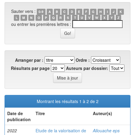
Sauter vers :
0-9
A
B
C
D
E
F
G
H
I
J
K
L
M
N
O
P
Q
R
S
T
U
V
W
X
Y
Z
ou entrer les premières lettres :
Arranger par :
Ordre :
Résultats par page
Auteurs par dossier:
Montrant les résultats 1 à 2 de 2
Date de
Titre
Auteur(s)
publication
2022
Etude de la valorisation de
Allouache eps