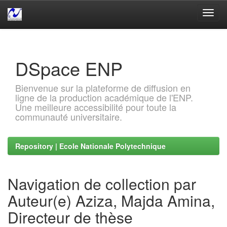
Skip
navigation
DSpace ENP
Bienvenue sur la plateforme de diffusion en
ligne de la production académique de l'ENP.
Une meilleure accessibilité pour toute la
communauté universitaire.
Repository | Ecole Nationale Polytechnique
Navigation de collection par
Auteur(e) Aziza, Majda Amina,
Directeur de thèse