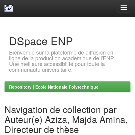
Skip
navigation
DSpace ENP
Bienvenue sur la plateforme de diffusion en
ligne de la production académique de l'ENP.
Une meilleure accessibilité pour toute la
communauté universitaire.
Repository | Ecole Nationale Polytechnique
Navigation de collection par
Auteur(e) Aziza, Majda Amina,
Directeur de thèse