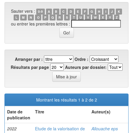
Sauter vers :
0-9
A
B
C
D
E
F
G
H
I
J
K
L
M
N
O
P
Q
R
S
T
U
V
W
X
Y
Z
ou entrer les premières lettres :
Arranger par :
Ordre :
Résultats par page
Auteurs par dossier:
Montrant les résultats 1 à 2 de 2
Date de
Titre
Auteur(s)
publication
2022
Etude de la valorisation de
Allouache eps