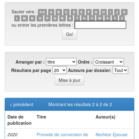
Sauter vers :
0-9
A
B
C
D
E
F
G
H
I
J
K
L
M
N
O
P
Q
R
S
T
U
V
W
X
Y
Z
ou entrer les premières lettres :
Arranger par :
Ordre :
Résultats par page
Auteurs par dossier:
< précédent
Montrant les résultats 2 à 2 de 2
Date de
Titre
Auteur(s)
publication
2020
Procede de conversion de
Kechkar Epouse