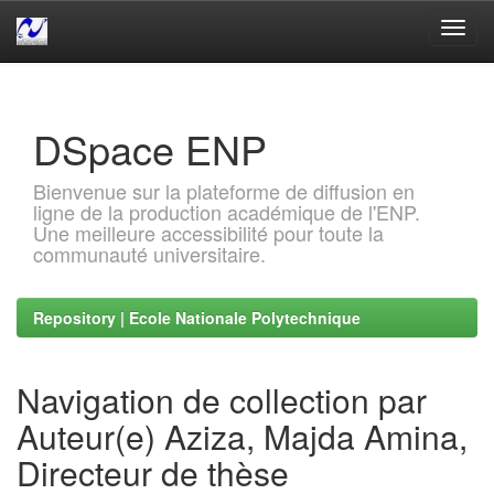
Skip
navigation
DSpace ENP
Bienvenue sur la plateforme de diffusion en
ligne de la production académique de l'ENP.
Une meilleure accessibilité pour toute la
communauté universitaire.
Repository | Ecole Nationale Polytechnique
Navigation de collection par
Auteur(e) Aziza, Majda Amina,
Directeur de thèse