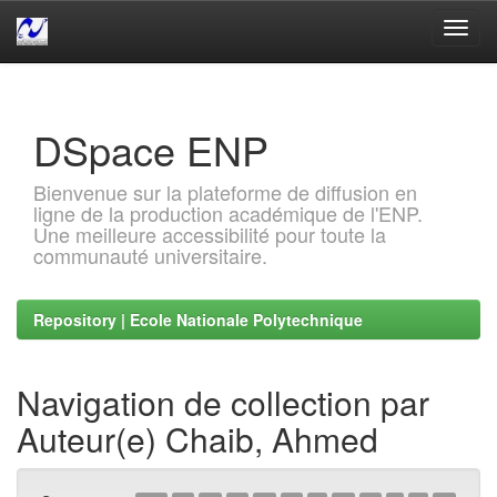
Skip
navigation
DSpace ENP
Bienvenue sur la plateforme de diffusion en
ligne de la production académique de l'ENP.
Une meilleure accessibilité pour toute la
communauté universitaire.
Repository | Ecole Nationale Polytechnique
Navigation de collection par
Auteur(e) Chaib, Ahmed