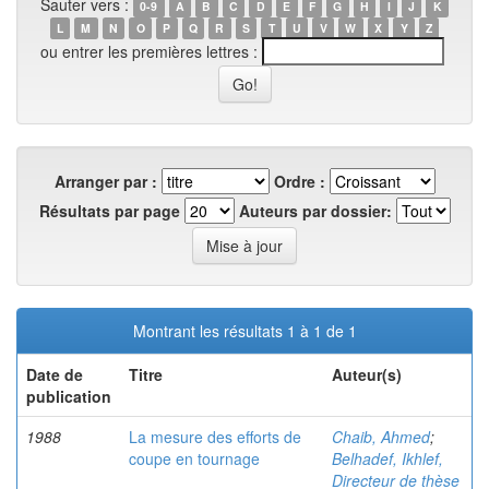
Sauter vers :
0-9
A
B
C
D
E
F
G
H
I
J
K
L
M
N
O
P
Q
R
S
T
U
V
W
X
Y
Z
ou entrer les premières lettres :
Arranger par :
Ordre :
Résultats par page
Auteurs par dossier:
Montrant les résultats 1 à 1 de 1
Date de
Titre
Auteur(s)
publication
1988
La mesure des efforts de
Chaib, Ahmed
;
coupe en tournage
Belhadef, Ikhlef,
Directeur de thèse