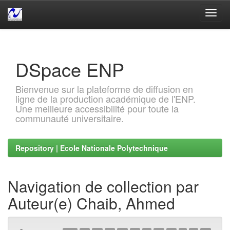
Skip
navigation
DSpace ENP
Bienvenue sur la plateforme de diffusion en
ligne de la production académique de l'ENP.
Une meilleure accessibilité pour toute la
communauté universitaire.
Repository | Ecole Nationale Polytechnique
Navigation de collection par
Auteur(e) Chaib, Ahmed