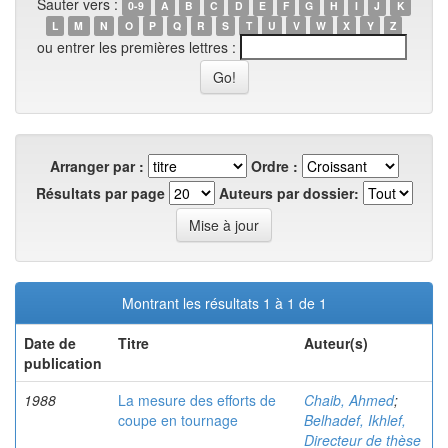
Sauter vers :
0-9
A
B
C
D
E
F
G
H
I
J
K
L
M
N
O
P
Q
R
S
T
U
V
W
X
Y
Z
ou entrer les premières lettres :
Arranger par :
Ordre :
Résultats par page
Auteurs par dossier:
Montrant les résultats 1 à 1 de 1
Date de
Titre
Auteur(s)
publication
1988
La mesure des efforts de
Chaib, Ahmed
;
coupe en tournage
Belhadef, Ikhlef,
Directeur de thèse