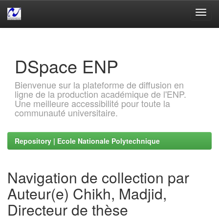
Skip
navigation
DSpace ENP
Bienvenue sur la plateforme de diffusion en
ligne de la production académique de l'ENP.
Une meilleure accessibilité pour toute la
communauté universitaire.
Repository | Ecole Nationale Polytechnique
Navigation de collection par
Auteur(e) Chikh, Madjid,
Directeur de thèse