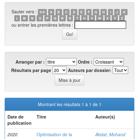
Sauter vers :
0-9
A
B
C
D
E
F
G
H
I
J
K
L
M
N
O
P
Q
R
S
T
U
V
W
X
Y
Z
ou entrer les premières lettres :
Arranger par :
Ordre :
Résultats par page
Auteurs par dossier:
Montrant les résultats 1 à 1 de 1
Date de
Titre
Auteur(s)
publication
2020
Optimisation de la
Abdat, Mohand