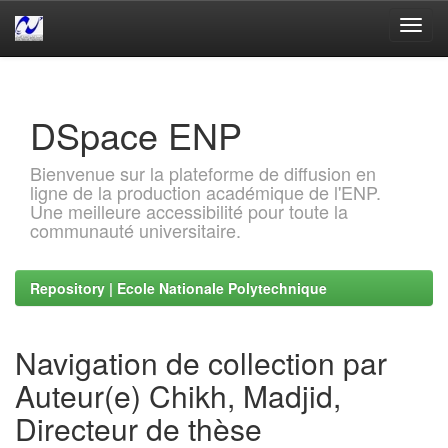
Skip
navigation
DSpace ENP
Bienvenue sur la plateforme de diffusion en
ligne de la production académique de l'ENP.
Une meilleure accessibilité pour toute la
communauté universitaire.
Repository | Ecole Nationale Polytechnique
Navigation de collection par
Auteur(e) Chikh, Madjid,
Directeur de thèse