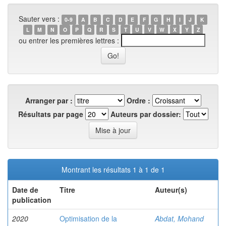
Sauter vers :
0-9
A
B
C
D
E
F
G
H
I
J
K
L
M
N
O
P
Q
R
S
T
U
V
W
X
Y
Z
ou entrer les premières lettres :
Arranger par :
Ordre :
Résultats par page
Auteurs par dossier:
Montrant les résultats 1 à 1 de 1
Date de
Titre
Auteur(s)
publication
2020
Optimisation de la
Abdat, Mohand