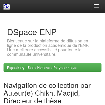
Skip
navigation
DSpace ENP
Bienvenue sur la plateforme de diffusion en
ligne de la production académique de l'ENP.
Une meilleure accessibilité pour toute la
communauté universitaire.
Repository | Ecole Nationale Polytechnique
Navigation de collection par
Auteur(e) Chikh, Madjid,
Directeur de thèse