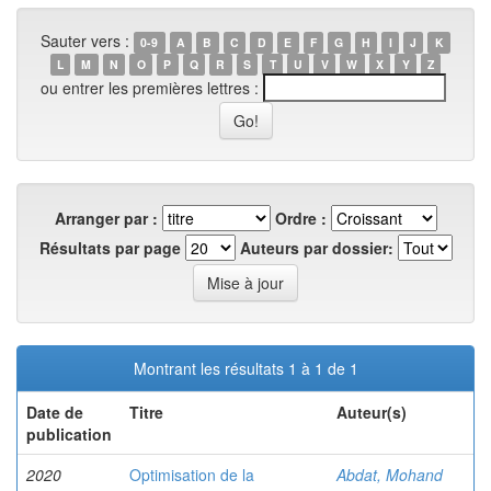
Sauter vers :
0-9
A
B
C
D
E
F
G
H
I
J
K
L
M
N
O
P
Q
R
S
T
U
V
W
X
Y
Z
ou entrer les premières lettres :
Arranger par :
Ordre :
Résultats par page
Auteurs par dossier:
Montrant les résultats 1 à 1 de 1
Date de
Titre
Auteur(s)
publication
2020
Optimisation de la
Abdat, Mohand