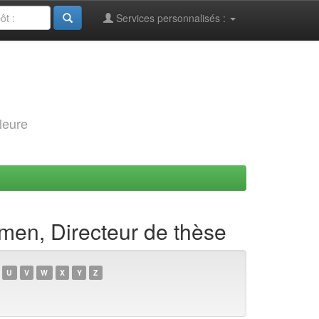
Services personnalisés :
leure
umen, Directeur de thèse
U
V
W
X
Y
Z