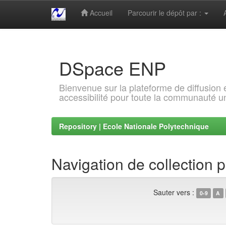
Accueil
Parcourir le dépôt par :
Skip
navigation
DSpace ENP
Bienvenue sur la plateforme de diffusion
accessibilité pour toute la communauté un
Repository | Ecole Nationale Polytechnique
Navigation de collection 
Sauter vers :
0-9
A