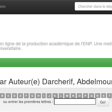
Aide
 en ligne de la production académique de l'ENP. Une meil
iversitaire.
par Auteur(e) Darcherif, Abdelmo
B
C
D
E
F
G
H
I
J
K
L
M
N
O
P
Q
R
S
T
ou entrer les premières lettres :