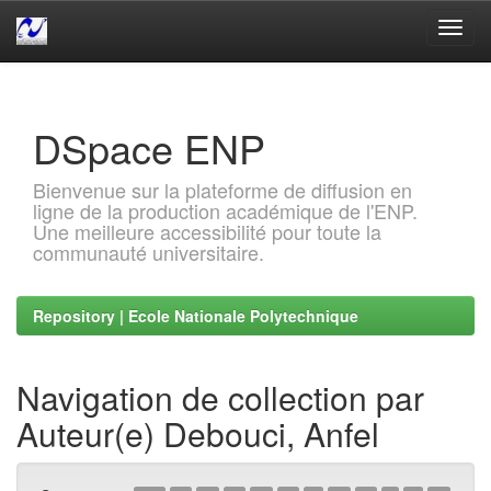
Skip
navigation
DSpace ENP
Bienvenue sur la plateforme de diffusion en
ligne de la production académique de l'ENP.
Une meilleure accessibilité pour toute la
communauté universitaire.
Repository | Ecole Nationale Polytechnique
Navigation de collection par
Auteur(e) Debouci, Anfel