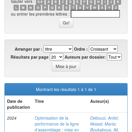
Sauter vers :
0-9
A
B
C
D
E
F
G
H
I
J
K
L
M
N
O
P
Q
R
S
T
U
V
W
X
Y
Z
ou entrer les premières lettres :
Arranger par :
Ordre :
Résultats par page
Auteurs par dossier:
Montrant les résultats 1 à 1 de 1
Date de
Titre
Auteur(s)
publication
2024
Optimisation de la
Debouci, Anfel
;
performance de la ligne
Kessal, Maria
;
d’assemblage : mise en
Boukabous, Ali,