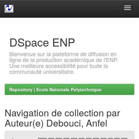
Skip
navigation
DSpace ENP
Bienvenue sur la plateforme de diffusion en
ligne de la production académique de l'ENP.
Une meilleure accessibilité pour toute la
communauté universitaire.
Repository | Ecole Nationale Polytechnique
Navigation de collection par
Auteur(e) Debouci, Anfel