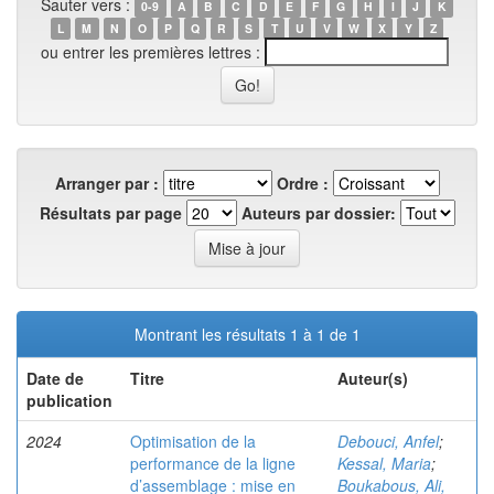
Sauter vers :
0-9
A
B
C
D
E
F
G
H
I
J
K
L
M
N
O
P
Q
R
S
T
U
V
W
X
Y
Z
ou entrer les premières lettres :
Arranger par :
Ordre :
Résultats par page
Auteurs par dossier:
Montrant les résultats 1 à 1 de 1
Date de
Titre
Auteur(s)
publication
2024
Optimisation de la
Debouci, Anfel
;
performance de la ligne
Kessal, Maria
;
d’assemblage : mise en
Boukabous, Ali,