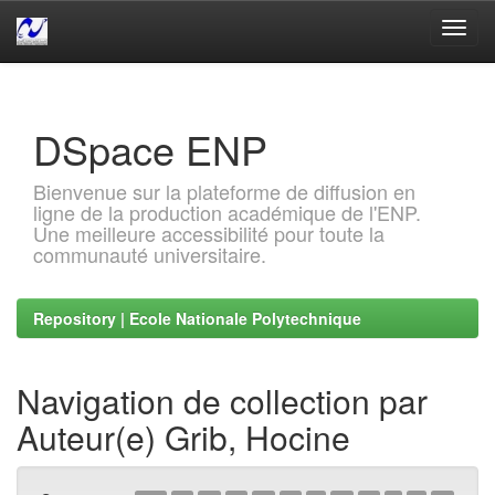
Skip
navigation
DSpace ENP
Bienvenue sur la plateforme de diffusion en
ligne de la production académique de l'ENP.
Une meilleure accessibilité pour toute la
communauté universitaire.
Repository | Ecole Nationale Polytechnique
Navigation de collection par
Auteur(e) Grib, Hocine