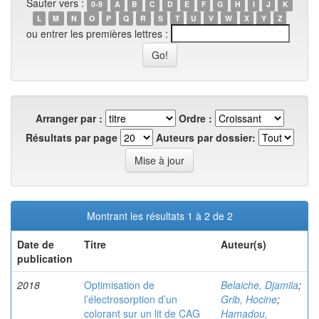
Sauter vers :
0-9
A
B
C
D
E
F
G
H
I
J
K
L
M
N
O
P
Q
R
S
T
U
V
W
X
Y
Z
ou entrer les premières lettres :
Arranger par :
Ordre :
Résultats par page
Auteurs par dossier:
Montrant les résultats 1 à 2 de 2
Date de
Titre
Auteur(s)
publication
2018
Optimisation de
Belaiche, Djamila
;
l’électrosorption d’un
Grib, Hocine
;
colorant sur un lit de CAG
Hamadou,