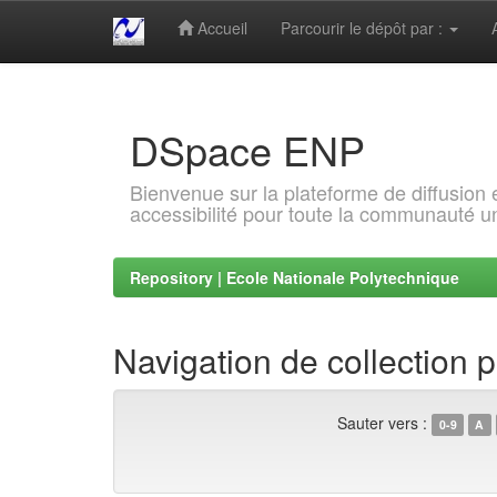
Accueil
Parcourir le dépôt par :
Skip
navigation
DSpace ENP
Bienvenue sur la plateforme de diffusion
accessibilité pour toute la communauté un
Repository | Ecole Nationale Polytechnique
Navigation de collection
Sauter vers :
0-9
A