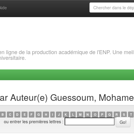
Aide
 en ligne de la production académique de l'ENP. Une meil
iversitaire.
 par Auteur(e) Guessoum, Mohamed
B
C
D
E
F
G
H
I
J
K
L
M
N
O
P
Q
R
S
T
ou entrer les premières lettres :