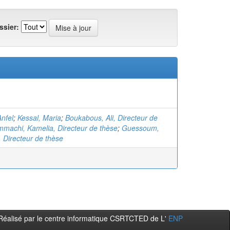
ssier:
nfel
;
Kessal, Maria
;
Boukabous, Ali, Directeur de
machi, Kamelia, Directeur de thèse
;
Guessoum,
Directeur de thèse
Réalisé par le centre informatique CSRTCTED de L'
ENP