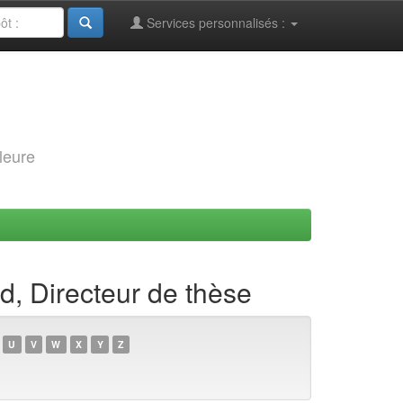
Services personnalisés :
leure
, Directeur de thèse
U
V
W
X
Y
Z