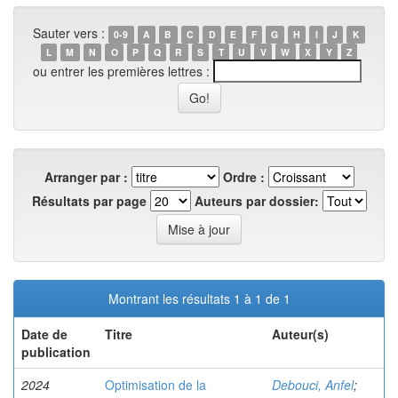
Sauter vers :
0-9
A
B
C
D
E
F
G
H
I
J
K
L
M
N
O
P
Q
R
S
T
U
V
W
X
Y
Z
ou entrer les premières lettres :
Arranger par :
Ordre :
Résultats par page
Auteurs par dossier:
Montrant les résultats 1 à 1 de 1
Date de
Titre
Auteur(s)
publication
2024
Optimisation de la
Debouci, Anfel
;