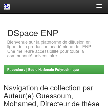
Skip
navigation
DSpace ENP
Bienvenue sur la plateforme de diffusion en
ligne de la production académique de l'ENP.
Une meilleure accessibilité pour toute la
communauté universitaire.
Repository | Ecole Nationale Polytechnique
Navigation de collection par
Auteur(e) Guessoum,
Mohamed, Directeur de thèse