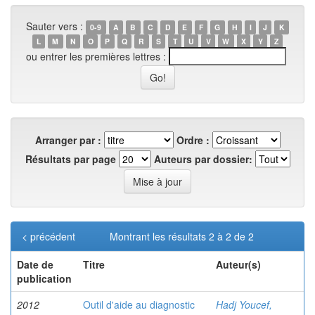
Sauter vers :
0-9
A
B
C
D
E
F
G
H
I
J
K
L
M
N
O
P
Q
R
S
T
U
V
W
X
Y
Z
ou entrer les premières lettres :
Arranger par :
Ordre :
Résultats par page
Auteurs par dossier:
< précédent
Montrant les résultats 2 à 2 de 2
Date de
Titre
Auteur(s)
publication
2012
Outil d'aide au diagnostic
Hadj Youcef,