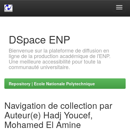
Skip
navigation
DSpace ENP
Bienvenue sur la plateforme de diffusion en
ligne de la production académique de l'ENP.
Une meilleure accessibilité pour toute la
communauté universitaire.
Repository | Ecole Nationale Polytechnique
Navigation de collection par
Auteur(e) Hadj Youcef,
Mohamed El Amine