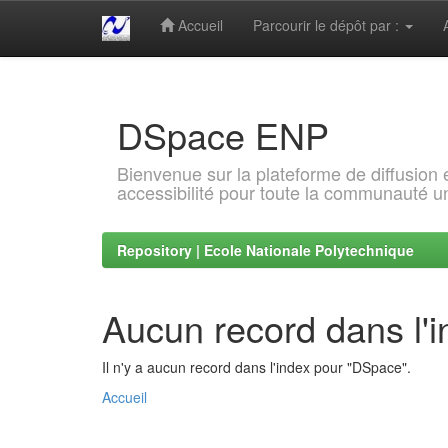
Accueil
Parcourir le dépôt par :
Skip
navigation
DSpace ENP
Bienvenue sur la plateforme de diffusion
accessibilité pour toute la communauté un
Repository | Ecole Nationale Polytechnique
Aucun record dans l'
Il n'y a aucun record dans l'index pour "DSpace".
Accueil