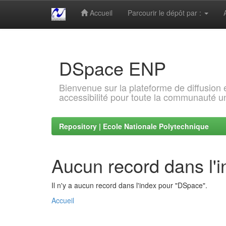
Accueil
Parcourir le dépôt par :
Skip
navigation
DSpace ENP
Bienvenue sur la plateforme de diffusion
accessibilité pour toute la communauté un
Repository | Ecole Nationale Polytechnique
Aucun record dans l'
Il n'y a aucun record dans l'index pour "DSpace".
Accueil