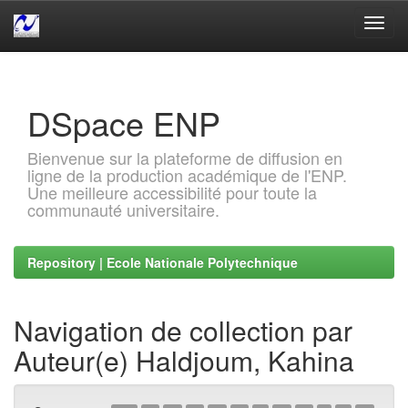
Skip
navigation
DSpace ENP
Bienvenue sur la plateforme de diffusion en
ligne de la production académique de l'ENP.
Une meilleure accessibilité pour toute la
communauté universitaire.
Repository | Ecole Nationale Polytechnique
Navigation de collection par
Auteur(e) Haldjoum, Kahina