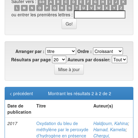
Sauter vers :
0-9
A
B
C
D
E
F
G
H
I
J
K
L
M
N
O
P
Q
R
S
T
U
V
W
X
Y
Z
ou entrer les premières lettres :
Arranger par :
Ordre :
Résultats par page
Auteurs par dossier:
< précédent
Montrant les résultats 2 à 2 de 2
Date de
Titre
Auteur(s)
publication
2017
Oxydation du bleu de
Haldjoum, Kahina
;
méthylène par le peroxyde
Hamad, Kamelia
;
d’hydrogène en présence
Chergui,