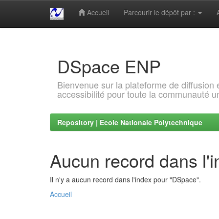
Accueil
Parcourir le dépôt par :
Skip
navigation
DSpace ENP
Bienvenue sur la plateforme de diffusion
accessibilité pour toute la communauté un
Repository | Ecole Nationale Polytechnique
Aucun record dans l'
Il n'y a aucun record dans l'index pour "DSpace".
Accueil