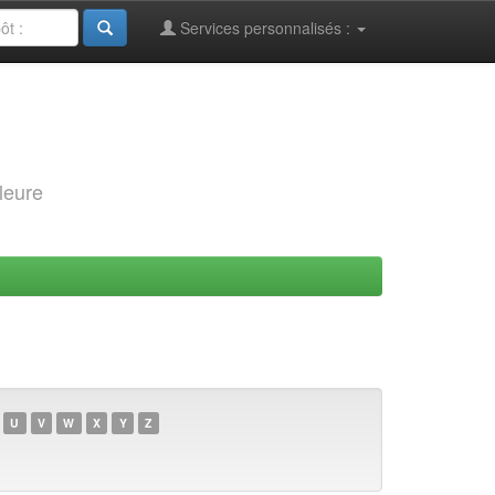
Services personnalisés :
leure
U
V
W
X
Y
Z