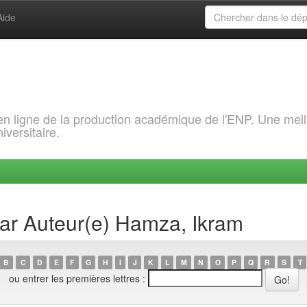
Aide
 en ligne de la production académique de l'ENP. Une meil
iversitaire.
par Auteur(e) Hamza, Ikram
B
C
D
E
F
G
H
I
J
K
L
M
N
O
P
Q
R
S
T
ou entrer les premières lettres :