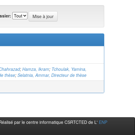
ssier:
Chahrazad
;
Hamza, Ikram
;
Tchoulak, Yamina,
de thèse
;
Selatnia, Ammar, Directeur de thèse
Réalisé par le centre informatique CSRTCTED de L'
ENP