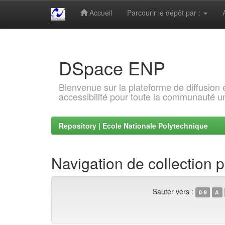
Accueil
Parcourir le dépôt par :
Skip
navigation
DSpace ENP
Bienvenue sur la plateforme de diffusion
accessibilité pour toute la communauté un
Repository | Ecole Nationale Polytechnique
Navigation de collection 
Sauter vers :
0-9
A