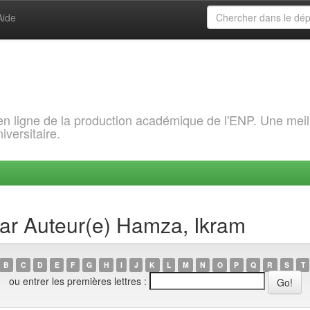
Aide
 en ligne de la production académique de l'ENP. Une meil
iversitaire.
par Auteur(e) Hamza, Ikram
B
C
D
E
F
G
H
I
J
K
L
M
N
O
P
Q
R
S
T
ou entrer les premières lettres :