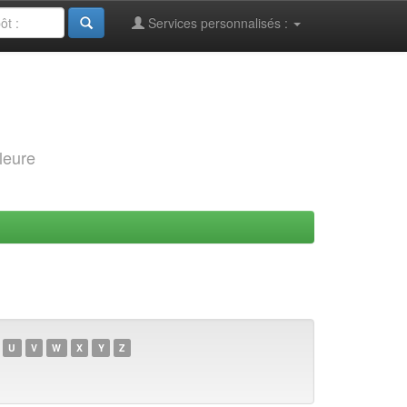
Services personnalisés :
leure
U
V
W
X
Y
Z