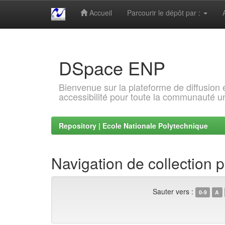
Accueil
Parcourir le dépôt par :
Skip
navigation
DSpace ENP
Bienvenue sur la plateforme de diffusion
accessibilité pour toute la communauté un
Repository | Ecole Nationale Polytechnique
Navigation de collection 
Sauter vers :
0-9
A