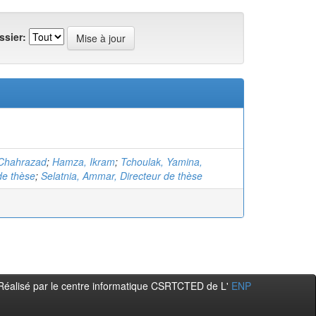
ssier:
Chahrazad
;
Hamza, Ikram
;
Tchoulak, Yamina,
de thèse
;
Selatnia, Ammar, Directeur de thèse
Réalisé par le centre informatique CSRTCTED de L'
ENP