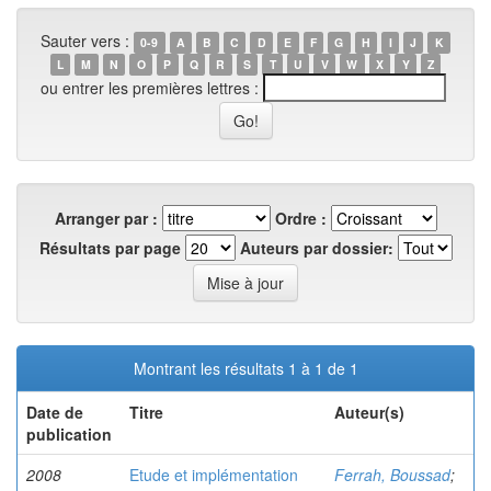
Sauter vers :
0-9
A
B
C
D
E
F
G
H
I
J
K
L
M
N
O
P
Q
R
S
T
U
V
W
X
Y
Z
ou entrer les premières lettres :
Arranger par :
Ordre :
Résultats par page
Auteurs par dossier:
Montrant les résultats 1 à 1 de 1
Date de
Titre
Auteur(s)
publication
2008
Etude et implémentation
Ferrah, Boussad
;