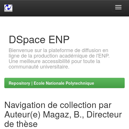
Skip
navigation
DSpace ENP
Bienvenue sur la plateforme de diffusion en
ligne de la production académique de l'ENP.
Une meilleure accessibilité pour toute la
communauté universitaire.
Repository | Ecole Nationale Polytechnique
Navigation de collection par
Auteur(e) Magaz, B., Directeur
de thèse