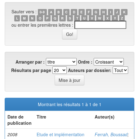
Sauter vers :
0-9
A
B
C
D
E
F
G
H
I
J
K
L
M
N
O
P
Q
R
S
T
U
V
W
X
Y
Z
ou entrer les premières lettres :
Arranger par :
Ordre :
Résultats par page
Auteurs par dossier:
Montrant les résultats 1 à 1 de 1
Date de
Titre
Auteur(s)
publication
2008
Etude et implémentation
Ferrah, Boussad
;