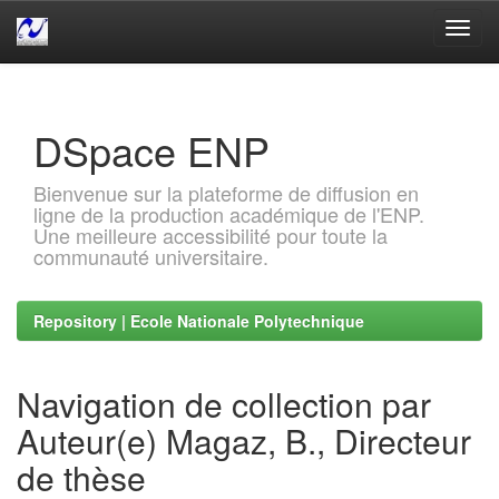
Skip
navigation
DSpace ENP
Bienvenue sur la plateforme de diffusion en
ligne de la production académique de l'ENP.
Une meilleure accessibilité pour toute la
communauté universitaire.
Repository | Ecole Nationale Polytechnique
Navigation de collection par
Auteur(e) Magaz, B., Directeur
de thèse