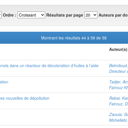
Ordre :
Résultats par page
Auteurs par do
Montrant les résultats 44 à 58 de 58
Auteur(s)
els dans un réacteur de décoloration d’huiles à l’aide
Belmiloud
Directeur 
ation
Tadjer, Am
Faïrouz Kh
ues nouvelles de dépollution
Rebai, Ka
Fairouz, D
Zaouia, S
Mohellebi,