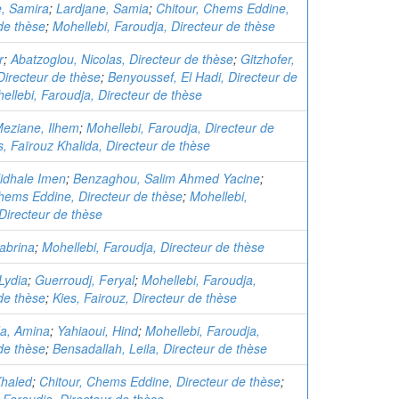
, Samira
;
Lardjane, Samia
;
Chitour, Chems Eddine,
de thèse
;
Mohellebi, Faroudja, Directeur de thèse
r
;
Abatzoglou, Nicolas, Directeur de thèse
;
Gitzhofer,
Directeur de thèse
;
Benyoussef, El Hadi, Directeur de
ellebi, Faroudja, Directeur de thèse
Meziane, Ilhem
;
Mohellebi, Faroudja, Directeur de
s, Faïrouz Khalida, Directeur de thèse
idhale Imen
;
Benzaghou, Salim Ahmed Yacine
;
Chems Eddine, Directeur de thèse
;
Mohellebi,
Directeur de thèse
abrina
;
Mohellebi, Faroudja, Directeur de thèse
Lydia
;
Guerroudj, Feryal
;
Mohellebi, Faroudja,
de thèse
;
Kies, Fairouz, Directeur de thèse
, Amina
;
Yahiaoui, Hind
;
Mohellebi, Faroudja,
de thèse
;
Bensadallah, Leila, Directeur de thèse
Khaled
;
Chitour, Chems Eddine, Directeur de thèse
;