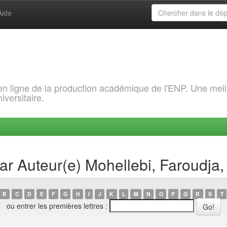
Aide
 en ligne de la production académique de l'ENP. Une meil
iversitaire.
par Auteur(e) Mohellebi, Faroudja,
B
C
D
E
F
G
H
I
J
K
L
M
N
O
P
Q
R
S
T
ou entrer les premières lettres :