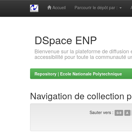
Accueil
Parcourir le dépôt par :
Skip
navigation
DSpace ENP
Bienvenue sur la plateforme de diffusion
accessibilité pour toute la communauté un
Repository | Ecole Nationale Polytechnique
Navigation de collection 
Sauter vers :
0-9
A