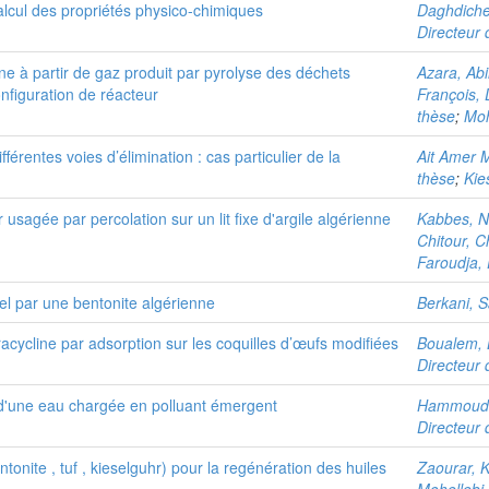
alcul des propriétés physico-chimiques
Daghdiche
Directeur 
e à partir de gaz produit par pyrolyse des déchets
Azara, Abi
onfiguration de réacteur
François, 
thèse
;
Moh
férentes voies d’élimination : cas particulier de la
Ait Amer 
thèse
;
Kie
 usagée par percolation sur un lit fixe d'argile algérienne
Kabbes, N
Chitour, 
Faroudja, 
l par une bentonite algérienne
Berkani, S
acycline par adsorption sur les coquilles d’œufs modifiées
Boualem, 
Directeur 
 d'une eau chargée en polluant émergent
Hammouda
Directeur 
ntonite , tuf , kieselguhr) pour la regénération des huiles
Zaourar, 