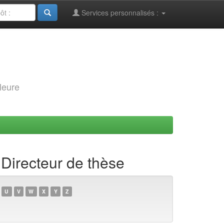
Services personnalisés :
leure
 Directeur de thèse
U
V
W
X
Y
Z