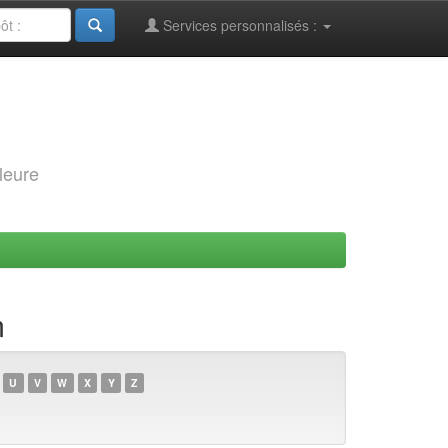
Services personnalisés :
leure
m
U
V
W
X
Y
Z