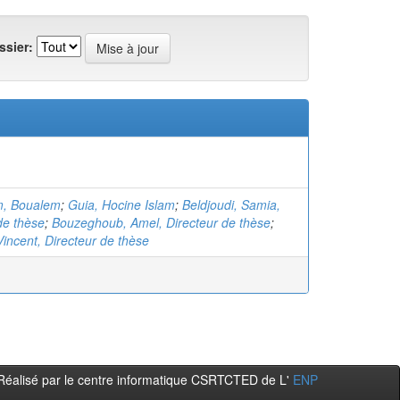
ssier:
, Boualem
;
Guia, Hocine Islam
;
Beldjoudi, Samia,
de thèse
;
Bouzeghoub, Amel, Directeur de thèse
;
Vincent, Directeur de thèse
Réalisé par le centre informatique CSRTCTED de L'
ENP