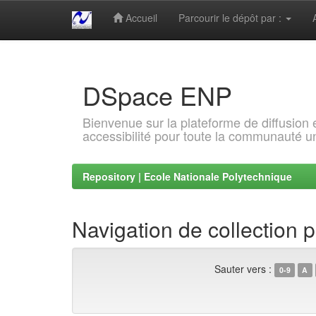
Accueil
Parcourir le dépôt par :
Skip
navigation
DSpace ENP
Bienvenue sur la plateforme de diffusion
accessibilité pour toute la communauté un
Repository | Ecole Nationale Polytechnique
Navigation de collection
Sauter vers :
0-9
A