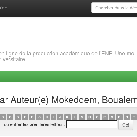
Aide
 en ligne de la production académique de l'ENP. Une meil
iversitaire.
 par Auteur(e) Mokeddem, Bouale
B
C
D
E
F
G
H
I
J
K
L
M
N
O
P
Q
R
S
T
ou entrer les premières lettres :