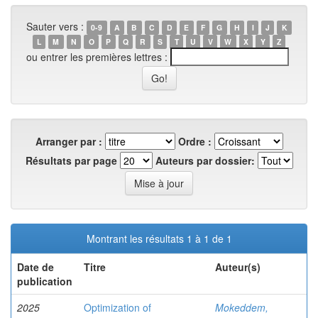
Sauter vers :
0-9
A
B
C
D
E
F
G
H
I
J
K
L
M
N
O
P
Q
R
S
T
U
V
W
X
Y
Z
ou entrer les premières lettres :
Arranger par :
Ordre :
Résultats par page
Auteurs par dossier:
Montrant les résultats 1 à 1 de 1
Date de
Titre
Auteur(s)
publication
2025
Optimization of
Mokeddem,