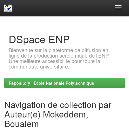
Skip
navigation
DSpace ENP
Bienvenue sur la plateforme de diffusion en
ligne de la production académique de l'ENP.
Une meilleure accessibilité pour toute la
communauté universitaire.
Repository | Ecole Nationale Polytechnique
Navigation de collection par
Auteur(e) Mokeddem,
Boualem