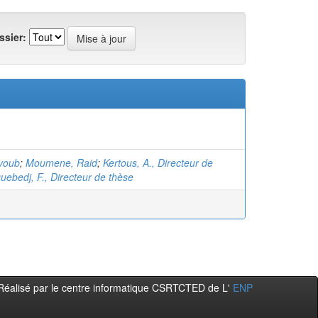
ssier:
Ayoub
;
Moumene, Raid
;
Kertous, A., Directeur de
uebedj, F., Directeur de thèse
Réalisé par le centre informatique CSRTCTED de L'
ENP