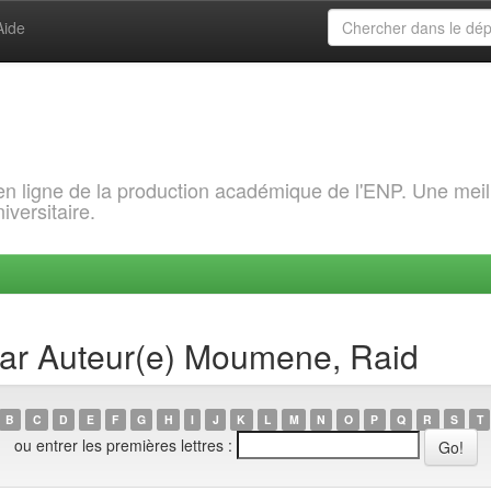
Aide
 en ligne de la production académique de l'ENP. Une meil
iversitaire.
 par Auteur(e) Moumene, Raid
B
C
D
E
F
G
H
I
J
K
L
M
N
O
P
Q
R
S
T
ou entrer les premières lettres :