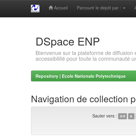
Accueil
Parcourir le dépôt par :
Skip
navigation
DSpace ENP
Bienvenue sur la plateforme de diffusion
accessibilité pour toute la communauté un
Repository | Ecole Nationale Polytechnique
Navigation de collection
Sauter vers :
0-9
A