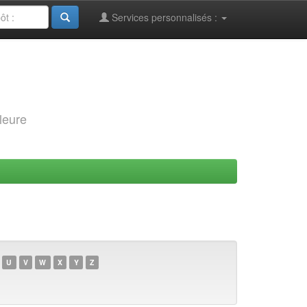
Services personnalisés :
leure
U
V
W
X
Y
Z