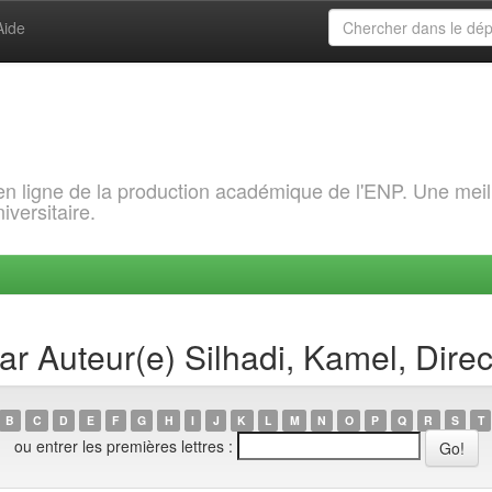
Aide
 en ligne de la production académique de l'ENP. Une meil
iversitaire.
ar Auteur(e) Silhadi, Kamel, Dire
B
C
D
E
F
G
H
I
J
K
L
M
N
O
P
Q
R
S
T
ou entrer les premières lettres :