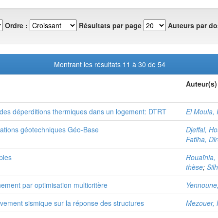
Ordre :
Résultats par page
Auteurs par do
Montrant les résultats 11 à 30 de 54
Auteur(s)
l des déperditions thermiques dans un logement: DTRT
El Moula,
mations géotechniques Géo-Base
Djeffal, H
Fatiha, Di
ples
Rouaïnia, 
thèse
;
Sil
ent par optimisation multicritère
Yennoune,
mouvement sismique sur la réponse des structures
Mezouer, 