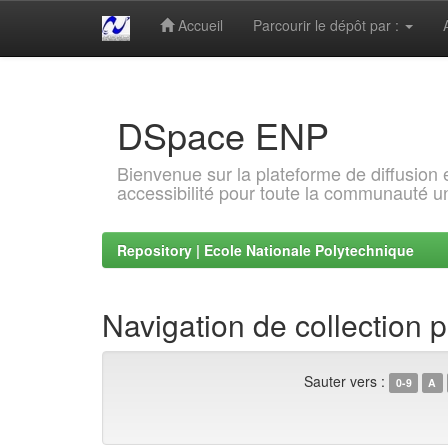
Accueil
Parcourir le dépôt par :
Skip
navigation
DSpace ENP
Bienvenue sur la plateforme de diffusion
accessibilité pour toute la communauté un
Repository | Ecole Nationale Polytechnique
Navigation de collection p
Sauter vers :
0-9
A