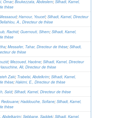
i, Omar
;
Boukezzata, Abdeslem
;
Silhadi, Kamel,
de thèse
Messaoud
;
Hamour, Youcef
;
Silhadi, Kamel, Directeur
Bellahlou, A., Directeur de thèse
ub, Rachid
;
Guernouti, Sihem
;
Silhadi, Kamel,
de thèse
tiha
;
Messafer, Tahar, Directeur de thèse
;
Silhadi,
ecteur de thèse
ouzid
;
Mezoued, Hacène
;
Silhadi, Kamel, Directeur
Haouchine, Ali, Directeur de thèse
ateh Zaki
;
Trabelsi, Abdelkrim
;
Silhadi, Kamel,
de thèse
;
Hakimi, E., Directeur de thèse
h, Saïd
;
Silhadi, Kamel, Directeur de thèse
, Redouane
;
Haddouche, Sofiane
;
Silhadi, Kamel,
de thèse
, Abdelkarim
;
Sebbane, Saddek
;
Silhadi, Kamel,