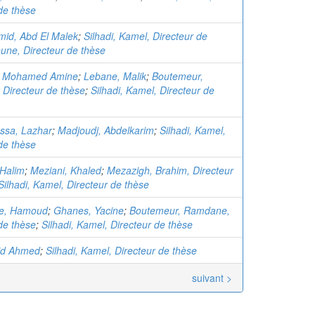
de thèse
mid, Abd El Malek
;
Silhadi, Kamel, Directeur de
une, Directeur de thèse
 Mohamed Amine
;
Lebane, Malik
;
Boutemeur,
Directeur de thèse
;
Silhadi, Kamel, Directeur de
ssa, Lazhar
;
Madjoudj, Abdelkarim
;
Silhadi, Kamel,
de thèse
 Halim
;
Meziani, Khaled
;
Mezazigh, Brahim, Directeur
Silhadi, Kamel, Directeur de thèse
e, Hamoud
;
Ghanes, Yacine
;
Boutemeur, Ramdane,
de thèse
;
Silhadi, Kamel, Directeur de thèse
Sid Ahmed
;
Silhadi, Kamel, Directeur de thèse
suivant >