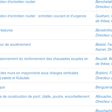
tion d'entretien routier
Benchelab
Directeur 
stion d'entretien routier : entretien courant et d'urgence
Gueham, 
de thèse
;
créatures
Benelmiho
Directeur 
e mur de soutènement
Belaïd, Fa
Kamel, Dir
mensionnement du renforcement des chaussées souples en
Bouzidi, B
de thèse
;
 des murs en maçonnerie sous charges verticales
Brahimi, F
ewicki et Kukulski
Directeur 
ique
Benguerra
 de construction de pont: (dalle, poutre, encorbellement
Allouache
Directeur 
Bouchachi