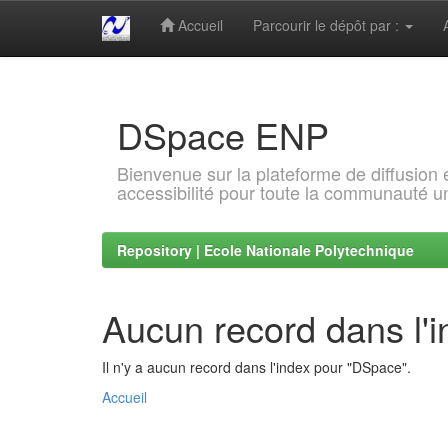
Accueil
Parcourir le dépôt par :
Skip
navigation
DSpace ENP
Bienvenue sur la plateforme de diffusion
accessibilité pour toute la communauté un
Repository | Ecole Nationale Polytechnique
Aucun record dans l'
Il n'y a aucun record dans l'index pour "DSpace".
Accueil