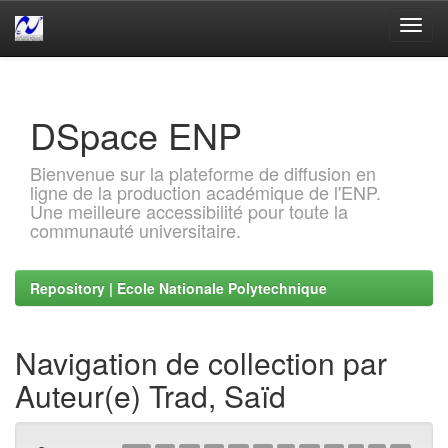
Skip
navigation
DSpace ENP
Bienvenue sur la plateforme de diffusion en
ligne de la production académique de l'ENP.
Une meilleure accessibilité pour toute la
communauté universitaire.
Repository | Ecole Nationale Polytechnique
Navigation de collection par
Auteur(e) Trad, Saïd