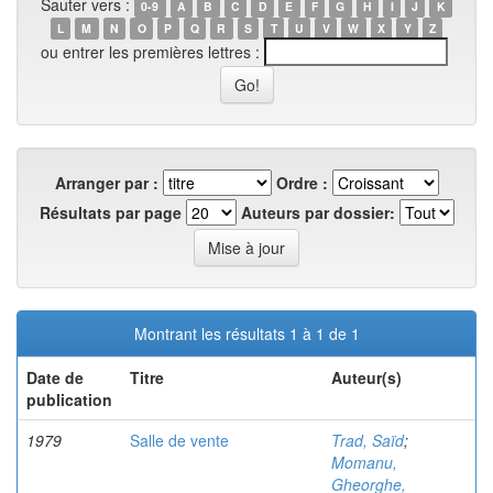
Sauter vers :
0-9
A
B
C
D
E
F
G
H
I
J
K
L
M
N
O
P
Q
R
S
T
U
V
W
X
Y
Z
ou entrer les premières lettres :
Arranger par :
Ordre :
Résultats par page
Auteurs par dossier:
Montrant les résultats 1 à 1 de 1
Date de
Titre
Auteur(s)
publication
1979
Salle de vente
Trad, Saïd
;
Momanu,
Gheorghe,