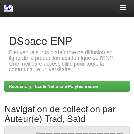
Skip
navigation
DSpace ENP
Bienvenue sur la plateforme de diffusion en
ligne de la production académique de l'ENP.
Une meilleure accessibilité pour toute la
communauté universitaire.
Repository | Ecole Nationale Polytechnique
Navigation de collection par
Auteur(e) Trad, Saïd