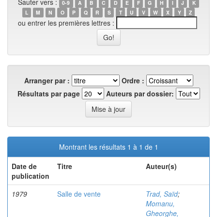
Sauter vers :
0-9
A
B
C
D
E
F
G
H
I
J
K
L
M
N
O
P
Q
R
S
T
U
V
W
X
Y
Z
ou entrer les premières lettres :
Arranger par :
Ordre :
Résultats par page
Auteurs par dossier:
Montrant les résultats 1 à 1 de 1
Date de
Titre
Auteur(s)
publication
1979
Salle de vente
Trad, Saïd
;
Momanu,
Gheorghe,