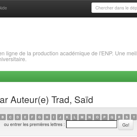
Aide
 en ligne de la production académique de l'ENP. Une meil
iversitaire.
ar Auteur(e) Trad, Saïd
B
C
D
E
F
G
H
I
J
K
L
M
N
O
P
Q
R
S
T
ou entrer les premières lettres :