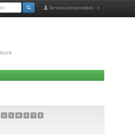
Services personnalisés :
leure
U
V
W
X
Y
Z