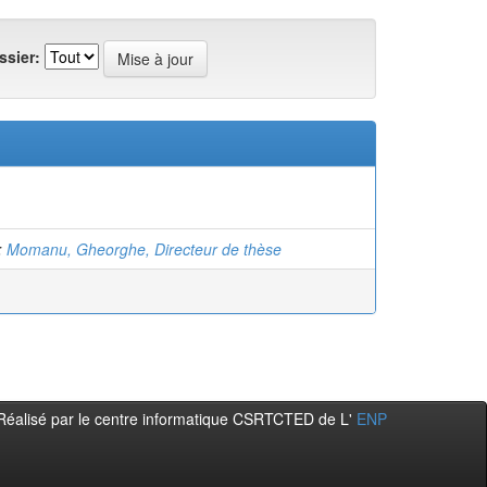
ssier:
;
Momanu, Gheorghe, Directeur de thèse
Réalisé par le centre informatique CSRTCTED de L'
ENP