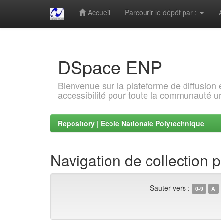
Accueil
Parcourir le dépôt par :
Skip
navigation
DSpace ENP
Bienvenue sur la plateforme de diffusion
accessibilité pour toute la communauté un
Repository | Ecole Nationale Polytechnique
Navigation de collection p
Sauter vers :
0-9
A