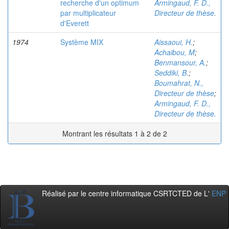
recherche d'un optimum
Armingaud, F. D.,
par multiplicateur
Directeur de thèse.
d'Everett
1974
Système MIX
Aissaoui, H.
;
Achaibou, M
;
Benmansour, A.
;
Seddiki, B.
;
Boumahrat, N.,
Directeur de thèse
;
Armingaud, F. D.,
Directeur de thèse.
Montrant les résultats 1 à 2 de 2
Réalisé par le centre informatique CSRTCTED de L'
ENP