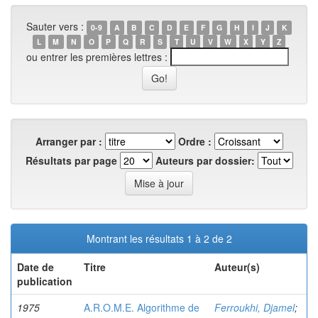
Sauter vers :
0-9
A
B
C
D
E
F
G
H
I
J
K
L
M
N
O
P
Q
R
S
T
U
V
W
X
Y
Z
ou entrer les premières lettres :
Arranger par :
Ordre :
Résultats par page
Auteurs par dossier:
Montrant les résultats 1 à 2 de 2
Date de
Titre
Auteur(s)
publication
1975
A.R.O.M.E. Algorithme de
Ferroukhi, Djamel
;