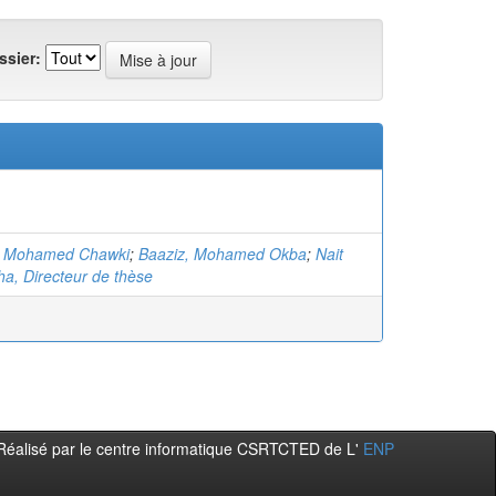
ssier:
, Mohamed Chawki
;
Baaziz, Mohamed Okba
;
Nait
ha, Directeur de thèse
Réalisé par le centre informatique CSRTCTED de L'
ENP