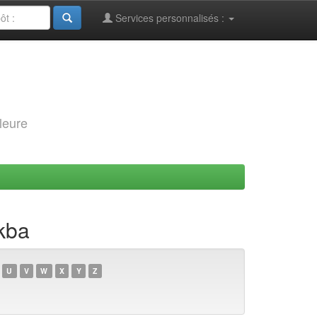
Services personnalisés :
leure
kba
U
V
W
X
Y
Z