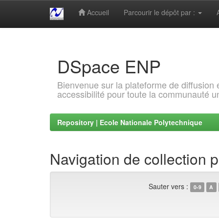
Accueil
Parcourir le dépôt par :
Skip
navigation
DSpace ENP
Bienvenue sur la plateforme de diffusion
accessibilité pour toute la communauté un
Repository | Ecole Nationale Polytechnique
Navigation de collection
Sauter vers :
0-9
A