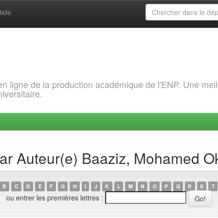
Aide
 en ligne de la production académique de l'ENP. Une meil
iversitaire.
 par Auteur(e) Baaziz, Mohamed O
B
C
D
E
F
G
H
I
J
K
L
M
N
O
P
Q
R
S
T
ou entrer les premières lettres :