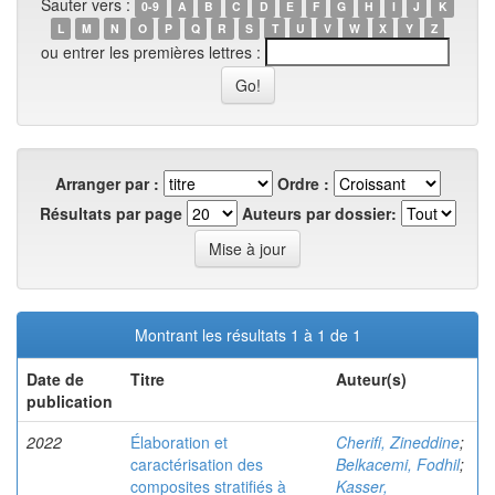
Sauter vers :
0-9
A
B
C
D
E
F
G
H
I
J
K
L
M
N
O
P
Q
R
S
T
U
V
W
X
Y
Z
ou entrer les premières lettres :
Arranger par :
Ordre :
Résultats par page
Auteurs par dossier:
Montrant les résultats 1 à 1 de 1
Date de
Titre
Auteur(s)
publication
2022
Élaboration et
Cherifi, Zineddine
;
caractérisation des
Belkacemi, Fodhil
;
composites stratifiés à
Kasser,