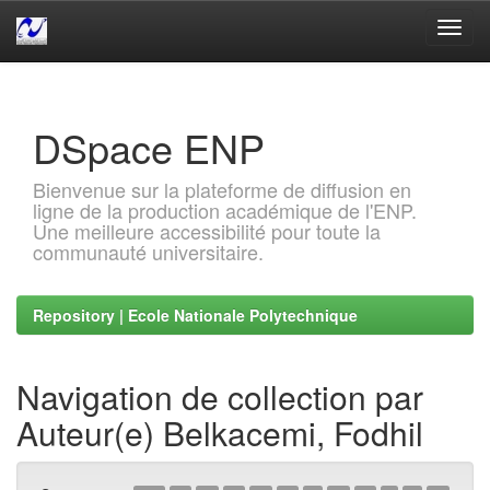
Skip
navigation
DSpace ENP
Bienvenue sur la plateforme de diffusion en
ligne de la production académique de l'ENP.
Une meilleure accessibilité pour toute la
communauté universitaire.
Repository | Ecole Nationale Polytechnique
Navigation de collection par
Auteur(e) Belkacemi, Fodhil