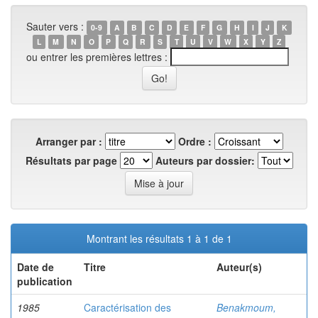
Sauter vers :
0-9
A
B
C
D
E
F
G
H
I
J
K
L
M
N
O
P
Q
R
S
T
U
V
W
X
Y
Z
ou entrer les premières lettres :
Arranger par :
Ordre :
Résultats par page
Auteurs par dossier:
Montrant les résultats 1 à 1 de 1
Date de
Titre
Auteur(s)
publication
1985
Caractérisation des
Benakmoum,