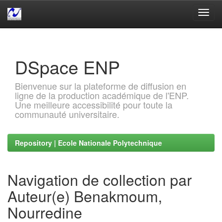
Skip
navigation
DSpace ENP
Bienvenue sur la plateforme de diffusion en
ligne de la production académique de l'ENP.
Une meilleure accessibilité pour toute la
communauté universitaire.
Repository | Ecole Nationale Polytechnique
Navigation de collection par
Auteur(e) Benakmoum,
Nourredine