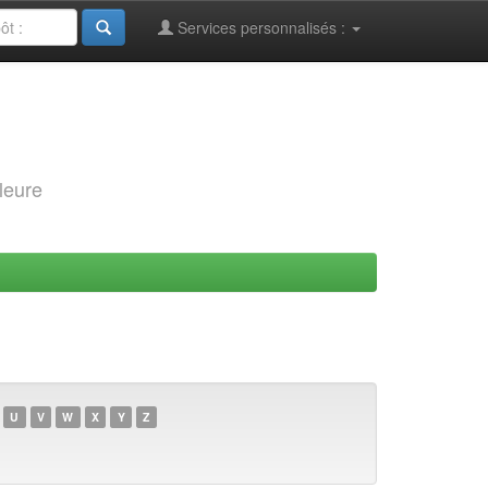
Services personnalisés :
leure
U
V
W
X
Y
Z