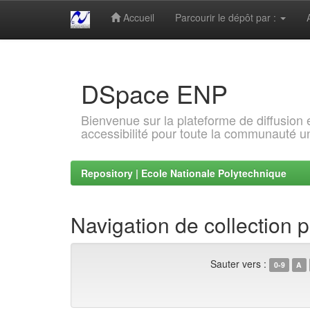
Accueil
Parcourir le dépôt par :
Skip
navigation
DSpace ENP
Bienvenue sur la plateforme de diffusion
accessibilité pour toute la communauté un
Repository | Ecole Nationale Polytechnique
Navigation de collection 
Sauter vers :
0-9
A