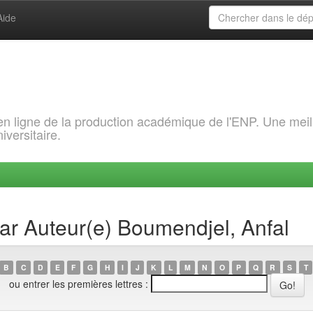
Aide
 en ligne de la production académique de l'ENP. Une meil
iversitaire.
par Auteur(e) Boumendjel, Anfal
B
C
D
E
F
G
H
I
J
K
L
M
N
O
P
Q
R
S
T
ou entrer les premières lettres :