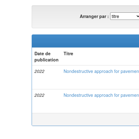
Arranger par :
Date de
Titre
publication
2022
Nondestructive approach for pavemen
2022
Nondestructive approach for pavemen