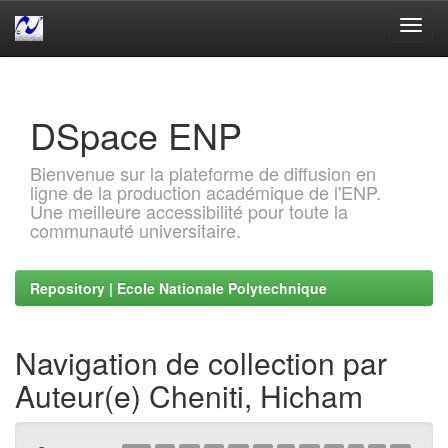
Skip
navigation
DSpace ENP
Bienvenue sur la plateforme de diffusion en
ligne de la production académique de l'ENP.
Une meilleure accessibilité pour toute la
communauté universitaire.
Repository | Ecole Nationale Polytechnique
Navigation de collection par
Auteur(e) Cheniti, Hicham