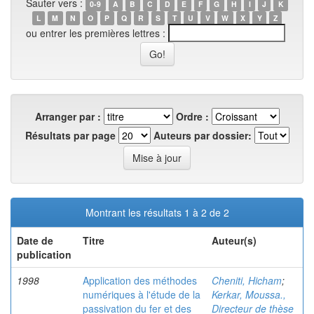
Sauter vers :
0-9
A
B
C
D
E
F
G
H
I
J
K
L
M
N
O
P
Q
R
S
T
U
V
W
X
Y
Z
ou entrer les premières lettres :
Arranger par :
Ordre :
Résultats par page
Auteurs par dossier:
Montrant les résultats 1 à 2 de 2
Date de
Titre
Auteur(s)
publication
1998
Application des méthodes
Cheniti, Hicham
;
numériques à l'étude de la
Kerkar, Moussa.,
passivation du fer et des
Directeur de thèse