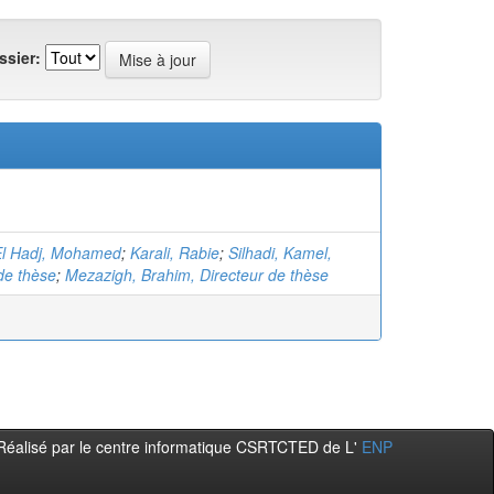
ssier:
El Hadj, Mohamed
;
Karali, Rabie
;
Silhadi, Kamel,
de thèse
;
Mezazigh, Brahim, Directeur de thèse
Réalisé par le centre informatique CSRTCTED de L'
ENP