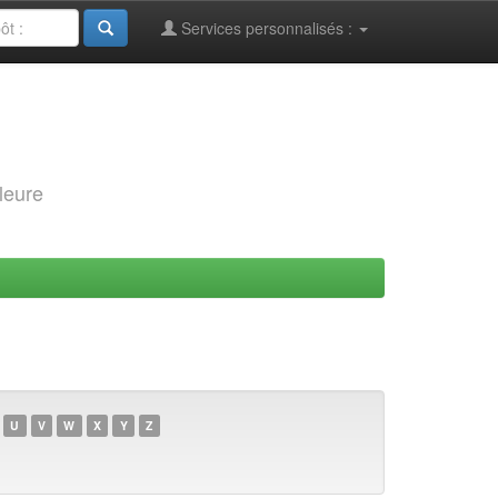
Services personnalisés :
leure
U
V
W
X
Y
Z