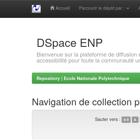
Accueil
Parcourir le dépôt par :
Skip
navigation
DSpace ENP
Bienvenue sur la plateforme de diffusion
accessibilité pour toute la communauté un
Repository | Ecole Nationale Polytechnique
Navigation de collection p
Sauter vers :
0-9
A