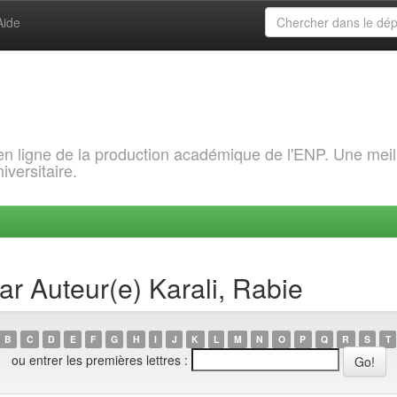
Aide
 en ligne de la production académique de l'ENP. Une meil
iversitaire.
ar Auteur(e) Karali, Rabie
B
C
D
E
F
G
H
I
J
K
L
M
N
O
P
Q
R
S
T
ou entrer les premières lettres :