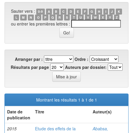
Sauter vers :
0-9
A
B
C
D
E
F
G
H
I
J
K
L
M
N
O
P
Q
R
S
T
U
V
W
X
Y
Z
ou entrer les premières lettres :
Arranger par :
Ordre :
Résultats par page
Auteurs par dossier:
Montrant les résultats 1 à 1 de 1
Date de
Titre
Auteur(s)
publication
2015
Etude des effets de la
Ababsa,