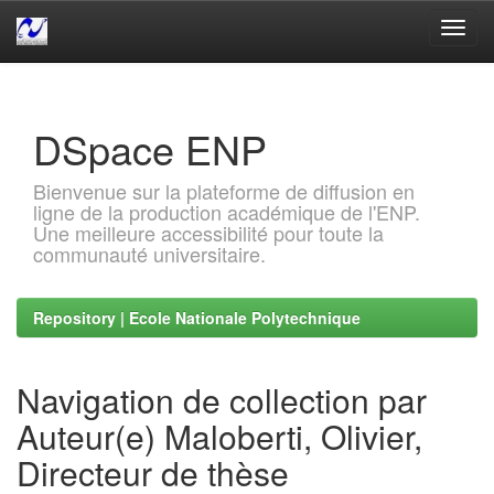
Skip
navigation
DSpace ENP
Bienvenue sur la plateforme de diffusion en
ligne de la production académique de l'ENP.
Une meilleure accessibilité pour toute la
communauté universitaire.
Repository | Ecole Nationale Polytechnique
Navigation de collection par
Auteur(e) Maloberti, Olivier,
Directeur de thèse