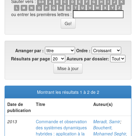
Sauter vers :
0-9
A
B
C
D
E
F
G
H
I
J
K
L
M
N
O
P
Q
R
S
T
U
V
W
X
Y
Z
ou entrer les premières lettres :
Arranger par :
Ordre :
Résultats par page
Auteurs par dossier:
Montrant les résultats 1 à 2 de 2
Date de
Titre
Auteur(s)
publication
2013
Commande et observation
Meradi, Samir
;
des systèmes dynamiques
Boucherit,
hybrides : application à la
Mohamed Seghir,