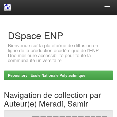
Skip
navigation
DSpace ENP
Bienvenue sur la plateforme de diffusion en
ligne de la production académique de l'ENP.
Une meilleure accessibilité pour toute la
communauté universitaire.
Repository | Ecole Nationale Polytechnique
Navigation de collection par
Auteur(e) Meradi, Samir